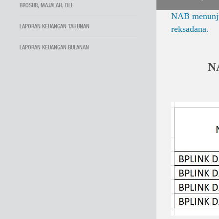
BROSUR, MAJALAH, DLL
NAB menunjuk
LAPORAN KEUANGAN TAHUNAN
reksadana.
LAPORAN KEUANGAN BULANAN
NA